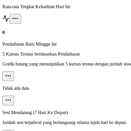
Rata-rata Tingkat Kehadiran Hari Ini
0
Pendaftaran Baru Minggu Ini
5 Kursus Teratas berdasarkan Pendaftaran
Grafik batang yang menunjukkan 5 kursus teratas dengan jumlah siswa 
Tidak ada data
Sesi Mendatang (7 Hari Ke Depan)
Jumlah sesi terjadwal yang berlangsung selama tujuh hari ke depan.