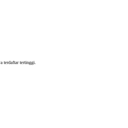
terdaftar tertinggi.